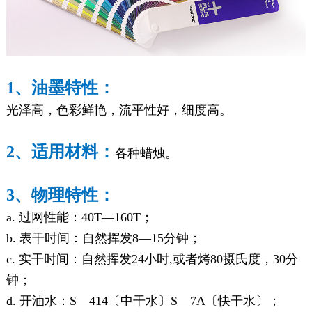
1、油墨特性：
光泽高，色彩鲜艳，流平性好，细度高。
2、适用材料：
各种蜡烛。
3、物理特性：
a. 过网性能：40T—160T；
b. 表干时间：自然挥发8—15分钟；
c. 实干时间：自然挥发24小时,或者烤80摄氏度，30分
钟；
d. 开油水：S—414〔中干水〕S—7A〔快干水〕；